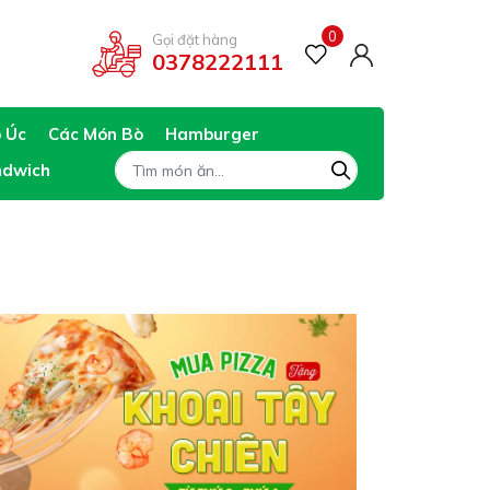
0
Gọi đặt hàng
0378222111
ò Úc
Các Món Bò
Hamburger
ndwich