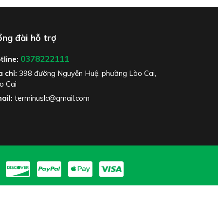
ng đài hỗ trợ
0378222111
tline:
a chỉ:
398 đường Nguyễn Huệ, phường Lào Cai,
o Cai
ail:
terminuslc@gmail.com