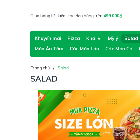
Giao hàng tiết kiệm cho đơn hàng trên
499.000₫
Khuyến mãi
Pizza
Khai vị
Mỳ ý
Salad
Món Ăn Tôm
Các Món Lợn
Các Món Cá
Trang chủ
Salad
SALAD