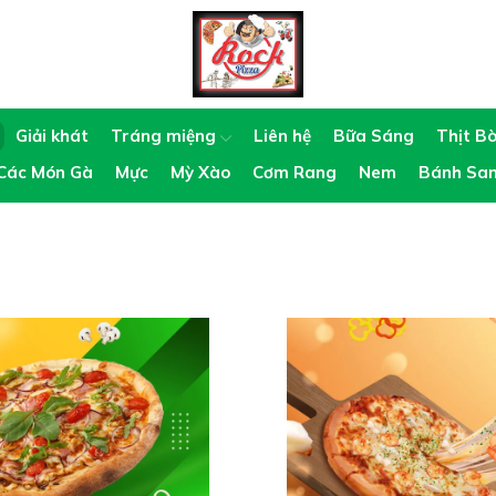
Giải khát
Tráng miệng
Liên hệ
Bữa Sáng
Thịt B
Các Món Gà
Mực
Mỳ Xào
Cơm Rang
Nem
Bánh Sa