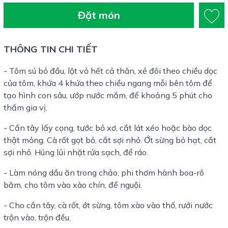
Đặt món
THÔNG TIN CHI TIẾT
- Tôm sú bỏ đầu, lột vỏ hết cả thân, xẻ đôi theo chiều dọc
của tôm, khứa 4 khứa theo chiều ngang mỗi bên tôm để
tạo hình con sâu, ướp nước mắm, để khoảng 5 phút cho
thấm gia vị.
- Cần tây lấy cọng, tước bỏ xơ, cắt lát xéo hoặc bào dọc
thật mỏng. Cà rốt gọt bỏ, cắt sợi nhỏ. Ớt sừng bỏ hạt, cắt
sợi nhỏ. Húng lủi nhặt rửa sạch, để ráo.
- Làm nóng dầu ăn trong chảo, phi thơm hành boa-rô
băm, cho tôm vào xào chín, để nguội.
- Cho cần tây, cà rốt, ớt sừng, tôm xào vào thố, rưới nước
trộn vào, trộn đều.