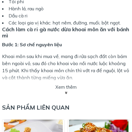
Tỏi phi
Hành lá, rau ngò
Dầu cà ri
Các loại gia vị khác: hạt nêm, đường, muối, bột ngọt.
Cách làm cà ri gà nước dừa khoai môn ăn với
bánh
mì
Bước 1: Sơ chế nguyên liệu
Khoai môn sau khi mua về, mang đi rửa sạch đất còn bám
bên ngoài vỏ, sau đó cho khoai vào nồi nước luộc khoảng
15 phút. Khi thấy khoai môn chín thì vớt ra để nguội, lột vỏ
và cắt thành từng miếng vừa ăn.
Xem thêm
Cà rốt gọt vỏ, rửa sạch rồi cắt thành các khoanh tròn hoặc
cũng có thể tỉa hoa theo ý thích để món cà ri gà đẹp mắt
hơn. Hành tây bóc vỏ, cắt phần gốc, rửa sạch rồi thái
SẢN PHẨM LIÊN QUAN
thành múi cau.
Bước 2: Sơ chế thịt gà