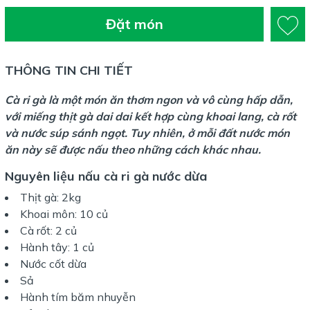
Đặt món
THÔNG TIN CHI TIẾT
Cà ri gà
là một món ăn thơm ngon và vô cùng hấp dẫn,
với miếng thịt gà dai dai kết hợp cùng khoai lang, cà rốt
và nước súp sánh ngọt. Tuy nhiên, ở mỗi đất nước món
ăn này sẽ được nấu theo những cách khác nhau.
Nguyên liệu nấu cà ri gà nước dừa
Thịt gà: 2kg
Khoai môn: 10 củ
Cà rốt: 2 củ
Hành tây: 1 củ
Nước cốt dừa
Sả
Hành tím băm nhuyễn