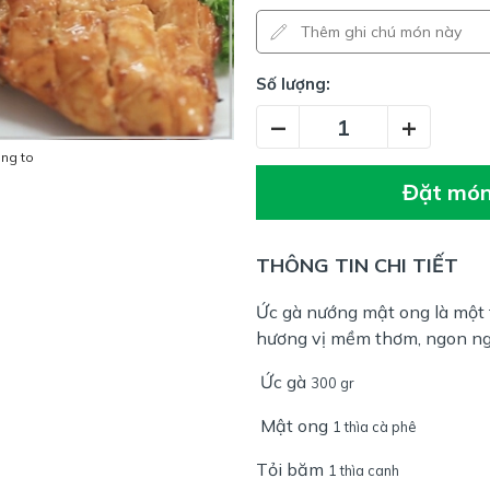
Số lượng:
–
+
óng to
Đặt mó
THÔNG TIN CHI TIẾT
Ức gà nướng mật ong là một
hương vị mềm thơm, ngon ng
Ức gà
300 gr
Mật ong
1 thìa cà phê
Tỏi băm
1 thìa canh