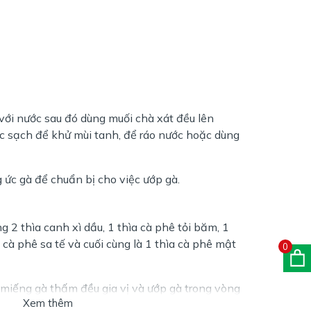
với nước sau đó dùng muối chà xát đều lên
ớc sạch để khử mùi tanh, để ráo nước hoặc dùng
 ức gà để chuẩn bị cho việc ướp gà.
 2 thìa canh xì dầu, 1 thìa cà phê tỏi băm, 1
 cà phê sa tế và cuối cùng là 1 thìa cà phê mật
0
 miếng gà thấm đều gia vị và ướp gà trong vòng
Xem thêm