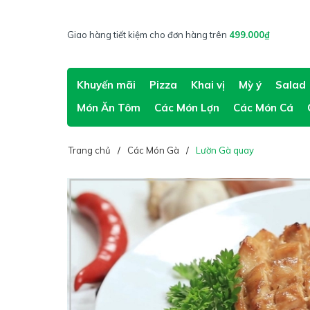
Giao hàng tiết kiệm cho đơn hàng trên
499.000₫
Khuyến mãi
Pizza
Khai vị
Mỳ ý
Salad
Món Ăn Tôm
Các Món Lợn
Các Món Cá
Trang chủ
Các Món Gà
Lườn Gà quay