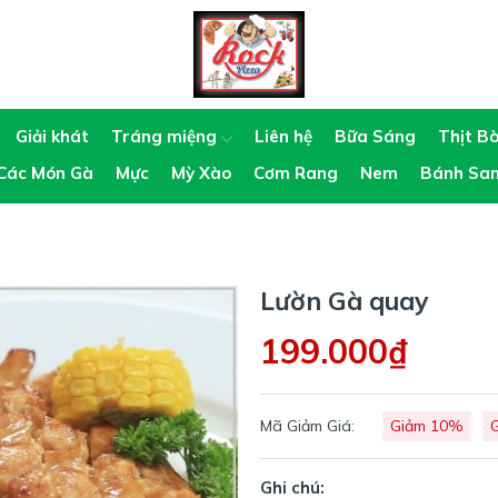
Giải khát
Tráng miệng
Liên hệ
Bữa Sáng
Thịt B
Các Món Gà
Mực
Mỳ Xào
Cơm Rang
Nem
Bánh Sa
Lườn Gà quay
199.000₫
Mã Giảm Giá:
Giảm 10%
Ghi chú: