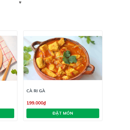
nướng. Tiếp đó, bạn cho khay vào lò nướng
20 đến 25 phút thì lấy gà ra thưởng thức.
 ra lò mang đến hương thơm vô cùng quyến rũ.
g rượm và hấp dẫn, bên trong phần thịt gà
.
iêng ức gà nướng mật ong mang đến hương vị
CÀ RI GÀ
BBQ GÀ
199.000₫
199.000
ĐẶT MÓN