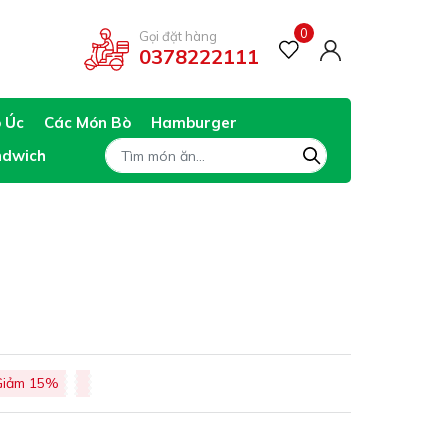
0
Gọi đặt hàng
0378222111
ò Úc
Các Món Bò
Hamburger
ndwich
Giảm 15%