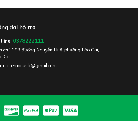
ng đài hỗ trợ
0378222111
tline:
a chỉ:
398 đường Nguyễn Huệ, phường Lào Cai,
o Cai
ail:
terminuslc@gmail.com