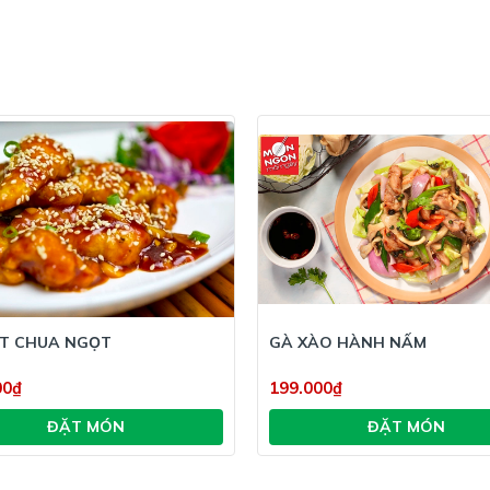
Nướng ức gà
Bạn cho gà đã ướp lên khay 
nướng ở 200 độ C trong vòng 
Thành phẩm
Ức gà nướng mật ong khi vừa
Phần nước sốt bên ngoài vàn
mềm và ngọt rất ngon miệng
Các gia vị thấm đều trong m
thơm ngon khó cưỡng.
T CHUA NGỌT
GÀ XÀO HÀNH NẤM
00₫
199.000₫
ĐẶT MÓN
ĐẶT MÓN