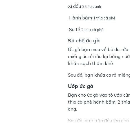
Xì dầu
2 thìa canh
Hành băm
1 thìa cà phê
Sa tế
2 thìa cà phê
Sơ chế ức gà
Ức gà bạn mua về bỏ da, rửa 
miếng ức rồi rửa lại bằng nư
khăn sạch thấm khô.
Sau đó, bạn khứa ca rô miếng
Ướp ức gà
Bạn cho ức gà vào tô ướp cùng
thìa cà phê hành băm, 2 thìa
ong.
Sau đó, bạn trộn đều lên cho
30 phút.