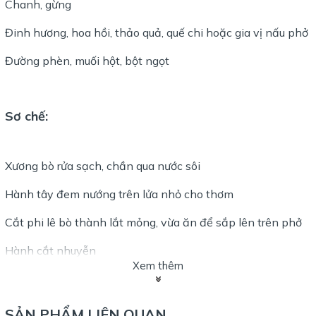
Chanh, gừng
Đinh hương, hoa hồi, thảo quả, quế chi hoặc gia vị nấu phở
Đường phèn, muối hột, bột ngọt
Sơ chế
:
Xương bò rửa sạch, chần qua nước sôi
Hành tây đem nướng trên lửa nhỏ cho thơm
Cắt phi lê bò thành lắt mỏng, vừa ăn để sắp lên trên phở
Hành cắt nhuyễn
Xem thêm
Nấu nước dùng
:
SẢN PHẨM LIÊN QUAN