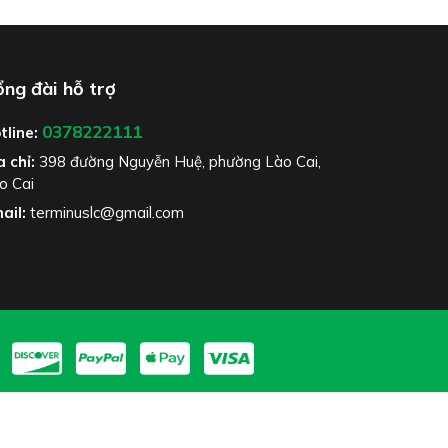
ng đài hỗ trợ
0378222111
tline:
a chỉ:
398 đường Nguyễn Huệ, phường Lào Cai,
o Cai
ail:
terminuslc@gmail.com