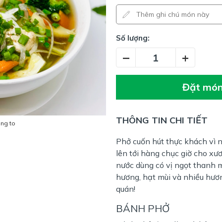
Số lượng:
–
+
Đặt mó
THÔNG TIN CHI TIẾT
óng to
Phở cuốn hút thực khách vì 
lên tới hàng chục giờ cho xư
nước dùng có vị ngọt thanh m
hương, hạt mùi và nhiều hươn
quán!
BÁNH PHỞ