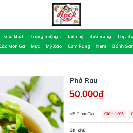
Giải khát
Tráng miệng
Liên hệ
Bữa Sáng
Thịt B
Các Món Gà
Mực
Mỳ Xào
Cơm Rang
Nem
Bánh Sa
Phở Rau
50.000₫
Mã Giảm Giá:
Giảm 10%
Ghi chú: