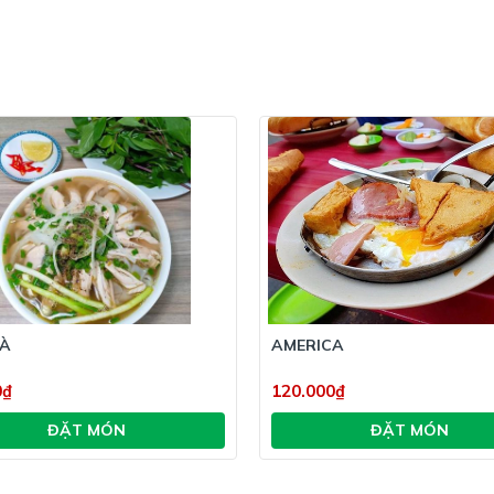
Nội, Phở góp phần quảng bá
thế giới.
GÀ
AMERICA
0₫
120.000₫
ĐẶT MÓN
ĐẶT MÓN