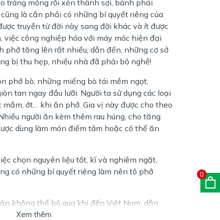
o tráng mỏng rồi xén thành sợi, bánh phải
cũng là cần phải có những bí quyết riêng của
được truyền từ đời này sang đời khác và ít được
ên, việc công nghiệp hóa với máy móc hiện đại
 phở tăng lên rất nhiều, dẫn đến, những cơ sở
ng bị thu hẹp, nhiều nhà đã phải bỏ nghề!
ón phở bò, những miếng bò tái mềm ngọt,
n tan ngay đầu lưỡi. Người ta sử dụng các loại
ớc mắm, ớt… khi ăn phở. Gia vị này được cho theo
. Nhiều người ăn kèm thêm rau húng, cho tăng
được dùng làm món điểm tâm hoặc có thể ăn
ệc chọn nguyên liệu tốt, kĩ và nghiêm ngặt,
ng có những bí quyết riêng làm nên tô phở
0
ản không thể bỏ qua khi đến Việt Nam, dần
rung của ẩm thực Việt Nam, không riêng gì Hà
Xem thêm