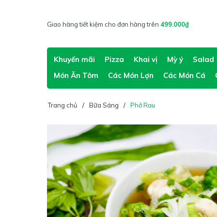
Giao hàng tiết kiệm cho đơn hàng trên
499.000₫
Khuyến mãi
Pizza
Khai vị
Mỳ ý
Salad
Món Ăn Tôm
Các Món Lợn
Các Món Cá
Trang chủ
Bữa Sáng
Phở Rau