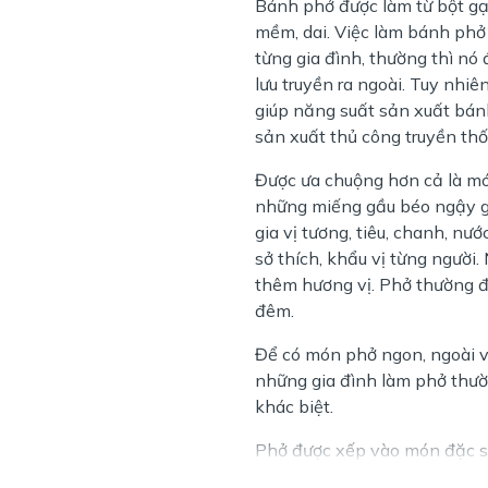
Bánh phở được làm từ bột gạ
mềm, dai. Việc làm bánh phở 
từng gia đình, thường thì nó 
lưu truyền ra ngoài. Tuy nhi
giúp năng suất sản xuất bánh
sản xuất thủ công truyền thố
Được ưa chuộng hơn cả là m
những miếng gầu béo ngậy giò
gia vị tương, tiêu, chanh, nư
sở thích, khẩu vị từng người
thêm hương vị. Phở thường 
đêm.
Để có món phở ngon, ngoài vi
những gia đình làm phở thườ
khác biệt.
Phở được xếp vào món đặc s
dần, Phở trở thành nét đặc t