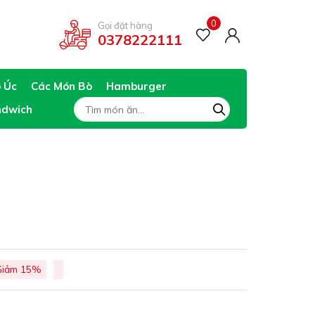
0
Gọi đặt hàng
0378222111
ò Úc
Các Món Bò
Hamburger
ndwich
Giảm 15%